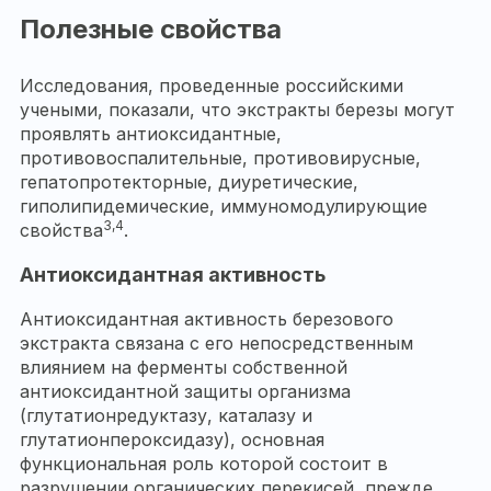
Полезные свойства
Исследования, проведенные российскими
учеными, показали, что экстракты березы могут
проявлять антиоксидантные,
противовоспалительные, противовирусные,
гепатопротекторные, диуретические,
гиполипидемические, иммуномодулирующие
3,4
свойства
.
Антиоксидантная активность
Антиоксидантная активность березового
экстракта связана с его непосредственным
влиянием на ферменты собственной
антиоксидантной защиты организма
(глутатионредуктазу, каталазу и
глутатионпероксидазу), основная
функциональная роль которой состоит в
разрушении органических перекисей, прежде