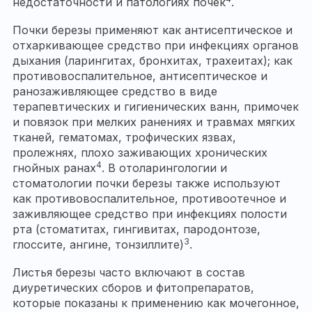
недостаточности и патологиях почек
.
Почки березы применяют как антисептическое и
отхаркивающее средство при инфекциях органов
дыхания (ларингитах, бронхитах, трахеитах); как
противовоспалительное, антисептическое и
ранозаживляющее средство в виде
терапевтических и гигиенических ванн, примочек
и повязок при мелких ранениях и травмах мягких
тканей, гематомах, трофических язвах,
пролежнях, плохо заживающих хронических
4
гнойных ранах
. В отоларингологии и
стоматологии почки березы также используют
как противовоспалительное, противоотечное и
заживляющее средство при инфекциях полости
рта (стоматитах, гингивитах, пародонтозе,
3
глоссите, ангине, тонзиллите)
.
Листья березы часто включают в состав
диуретических сборов и фитопрепаратов,
которые показаны к применению как мочегонное,