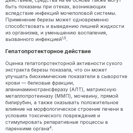
действием, средства на ее основе также могут
быть показаны при отеках, возникающих
вследствие инфекций мочеполовой системы.
Применение березы может одновременно
способствовать и выведению лишней жидкости
из организма, и уменьшению воспаления,
1,5
вызванного инфекцией
.
Гепатопротекторное действие
Оценка гепатопротекторной активности сухого
экстракта березы показала, что он может
улучшать биохимические показатели в сыворотке
крови — белковые фракции,
аланинаминотрансферазу (АЛТ), матриксную
металлопротеиназу (ММП), мочевину, прямой
билирубин, а также оказывать положительное
влияние на морфологическое строение печени в
условиях токсического повреждения и
стимулировать репаративные процессы в
4
паренхиме органа
.