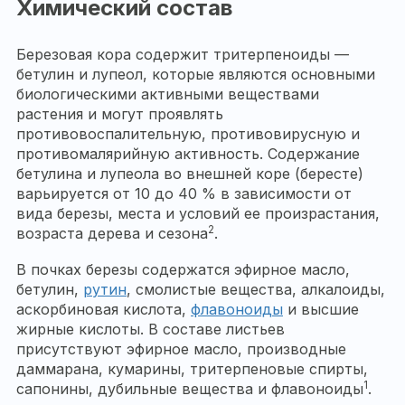
Химический состав
Березовая кора содержит тритерпеноиды —
бетулин и лупеол, которые являются основными
биологическими активными веществами
растения и могут проявлять
противовоспалительную, противовирусную и
противомалярийную активность. Содержание
бетулина и лупеола во внешней коре (бересте)
варьируется от 10 до 40 % в зависимости от
вида березы, места и условий ее произрастания,
2
возраста дерева и сезона
.
В почках березы содержатся эфирное масло,
бетулин,
рутин
, смолистые вещества, алкалоиды,
аскорбиновая кислота,
флавоноиды
и высшие
жирные кислоты. В составе листьев
присутствуют эфирное масло, производные
даммарана, кумарины, тритерпеновые спирты,
1
сапонины, дубильные вещества и флавоноиды
.