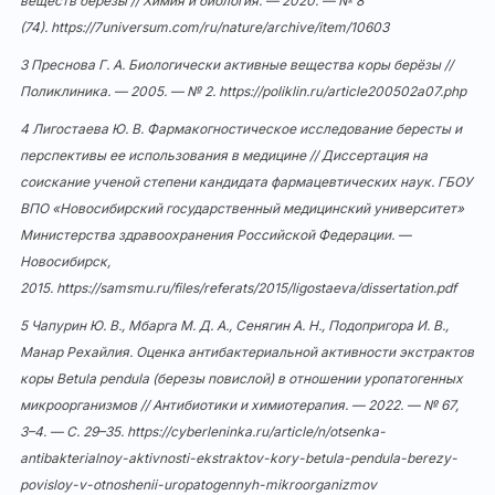
веществ березы // Химия и биология. — 2020. — № 8
(74).
https://7universum.com/ru/nature/archive/item/10603
3 Преснова Г. А. Биологически активные вещества коры берёзы //
Поликлиника. — 2005. — № 2.
https://poliklin.ru/article200502a07.php
4 Лигостаева Ю. В. Фармакогностическое исследование бересты и
перспективы ее использования в медицине // Диссертация на
соискание ученой степени кандидата фармацевтических наук. ГБОУ
ВПО «Новосибирский государственный медицинский университет»
Министерства здравоохранения Российской Федерации. —
Новосибирск,
2015.
https://samsmu.ru/files/referats/2015/ligostaeva/dissertation.pdf
5 Чапурин Ю. В., Мбарга М. Д. А., Сенягин А. Н., Подопригора И. В.,
Манар Рехайлия. Оценка антибактериальной активности экстрактов
коры Betula pendula (березы повислой) в отношении уропатогенных
микроорганизмов // Антибиотики и химиотерапия. — 2022. — № 67,
3–4. — С. 29–35.
https://cyberleninka.ru/article/n/otsenka-
antibakterialnoy-aktivnosti-ekstraktov-kory-betula-pendula-berezy-
povisloy-v-otnoshenii-uropatogennyh-mikroorganizmov