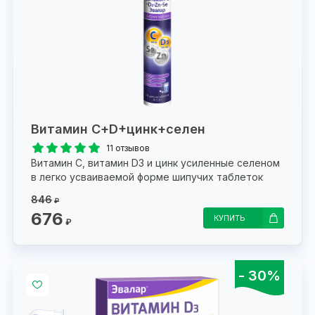
Витамин С+D+цинк+селен
11 отзывов
Витамин С, витамин D3 и цинк усиленные селеном
в легко усваиваемой форме шипучих таблеток
846
₽
676
КУПИТЬ
₽
- 30%