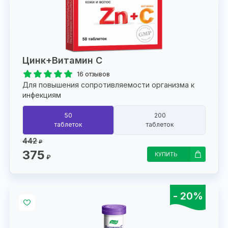
Цинк+Витамин C
16 отзывов
Для повышения сопротивляемости организма к
инфекциям
50
200
таблеток
таблеток
442
₽
375
КУПИТЬ
₽
- 20%