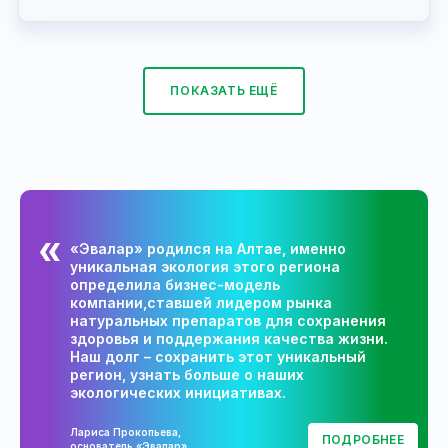
ПОКАЗАТЬ ЕЩЁ
«Эвалар» родился на Алтае, именно
уникальная экология этого региона
определила бизнес-модель
компании,ставшей лидером рынка
натуральных препаратов для сохранения
здоровья и поддержания качества жизни.
Наш долг – сохранить этот уникальный
регион, узнать больше о наших
экологических инициативах.
Лариса Прокопьева,
ПОДРОБНЕЕ
основатель «Эвалар»