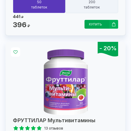
50
200
таблеток
таблеток
441
₽
396
КУПИТЬ
₽
- 20%
ФРУТТИЛАР Мультивитамины
13 отзывов