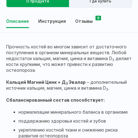
О продукте
Где купить
9
Описание
Инструкция
Отзывы
Прочность костей во многом зависит от достаточного
поступления в организм минеральных веществ. Любой
недостаток кальция, магния, цинка и витамина D
делает
3
кости хрупкими, что может привести к развитию
остеопороза.
Кальций Магний Цинк + Д
Эвалар
– дополнительный
3
источник кальция, магния, цинка и витамина D
.
3
Сбалансированный состав способствует:
нормализации минерального баланса в организме
поддержанию здоровья костей и зубов
укреплению костной ткани и снижению риска
развития остеопороза