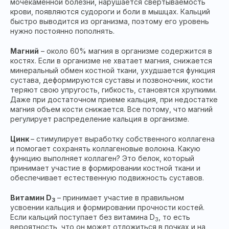
мочекаменной болезни, нарушается свертываемость
крови, появляются судороги и боли в мышцах. Кальций
быстро выводится из организма, поэтому его уровень
нужно постоянно пополнять.
Магний
– около 60% магния в организме содержится в
костях. Если в организме не хватает магния, снижается
минеральный обмен костной ткани, ухудшается функция
сустава, деформируются суставы и позвоночник, кости
теряют свою упругость, гибкость, становятся хрупкими.
Даже при достаточном приеме кальция, при недостатке
магния объем кости снижается. Все потому, что магний
регулирует распределение кальция в организме.
Цинк
– стимулирует выработку собственного коллагена
и помогает сохранять коллагеновые волокна. Какую
функцию выполняет коллаген? Это белок, который
принимает участие в формировании костной ткани и
обеспечивает естественную подвижность суставов.
Витамин
D
– принимает участие в правильном
3
усвоении кальция и формировании прочности костей.
Если кальций поступает без витамина D
, то есть
3
вероятность, что он может отложиться в почках и на