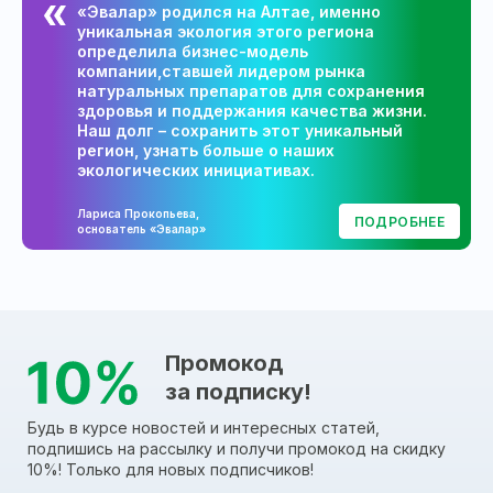
«Эвалар» родился на Алтае, именно
уникальная экология этого региона
определила бизнес-модель
компании,ставшей лидером рынка
натуральных препаратов для сохранения
здоровья и поддержания качества жизни.
Наш долг – сохранить этот уникальный
регион, узнать больше о наших
экологических инициативах.
Лариса Прокопьева,
ПОДРОБНЕЕ
основатель «Эвалар»
Промокод
за подписку!
Будь в курсе новостей и интересных статей,
подпишись на рассылку и получи промокод на скидку
10%! Только для новых подписчиков!