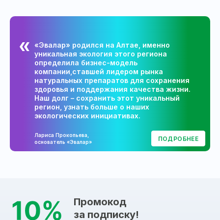
«Эвалар» родился на Алтае, именно
уникальная экология этого региона
определила бизнес-модель
компании,ставшей лидером рынка
натуральных препаратов для сохранения
здоровья и поддержания качества жизни.
Наш долг – сохранить этот уникальный
регион, узнать больше о наших
экологических инициативах.
Лариса Прокопьева,
ПОДРОБНЕЕ
основатель «Эвалар»
Промокод
за подписку!