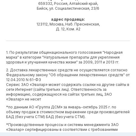
659332, Россия, Алтайский край,
Бийск, ул. Социалистическая, 23/6
адрес продавца:
123112, Москва, Наб. Пресненская,
Д. 12, Ком. А2
1. По результатам общенационального голосования "Народная
марка" в категории "Натуральные препараты для укрепления
здоровья и улучшения качества жизни" за 2009, 2011 и 2013 гг.
2. Доставка лекарственных средств не осуществляется согласно
Федеральному закону "Об обращении лекарственных средств" от
12.04.2010 N 61-ФЗ
Сервис ЗАО «Эвалар» может содержать ссылки на другие сайты в
сети Интернет (сайты третьих лиц). Ответственность за
информацию, содержащуюся на сайтах третьих лиц, ЗАО
«Эвалар» не несет
*по данным АО «Группа ДСМ» за январь-октябрь 2025 г. по
объему продаж в стоимостном выражении среди производителей
БАД (без учета СТМ) БАД (без учета СТМ).
*Производственные процессы и системы менеджмента ЗАО
«Эвалар» сертифицированы в соответствии с требованиями
международных сертификатов GMP, ISO, HACCP