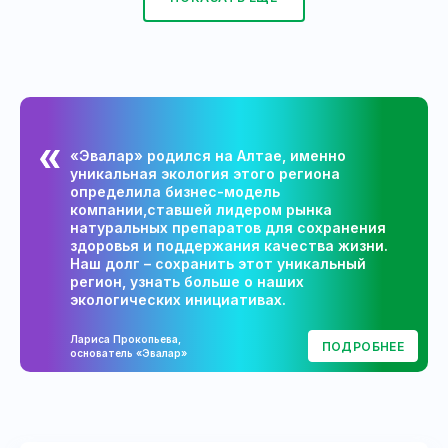
«Эвалар» родился на Алтае, именно
уникальная экология этого региона
определила бизнес-модель
компании,ставшей лидером рынка
натуральных препаратов для сохранения
здоровья и поддержания качества жизни.
Наш долг – сохранить этот уникальный
регион, узнать больше о наших
экологических инициативах.
Лариса Прокопьева,
ПОДРОБНЕЕ
основатель «Эвалар»