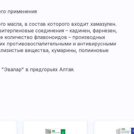
го применения
о масла, в состав которого входит хамазулен.
витерпеновые соединения – кадинен, фарнезен,
ное количество флавоноидов – производных
щих противовоспалительными и антивирусными
слизистые вещества, кумарины, полииновые
"Эвалар" в предгорьях Алтая.