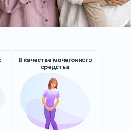
х
В качестве мочегонного
средства
Растительные компоненты
пии
ЛС Нефростен помогают
ких
вывести из организма
для
лишнюю жидкость, не
ния
нарушая естественный
кже
баланс микроэлементов
ния
(калийсберегающий эффект)