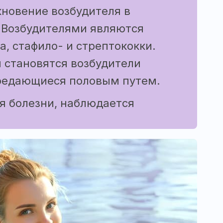
новение возбудителя в
 Возбудителями являются
, стафило- и стрептококки.
 становятся возбудители
редающиеся половым путем.
ия болезни, наблюдается
кс:
искомфорт в области
;
з, болезненный, маленькими
о
до 38
С и выше;