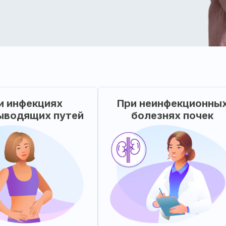
и инфекциях
При неинфекционны
ыводящих путей
болезнях почек
В комплексной тера
комплексной терапии
неинфекционных хроничес
ронических инфекций
болезней почек, 
выводящей системы
профилактики образова
а, пиелонефрит), для
камней в почках, а та
ращения рецидивов.
после их удале