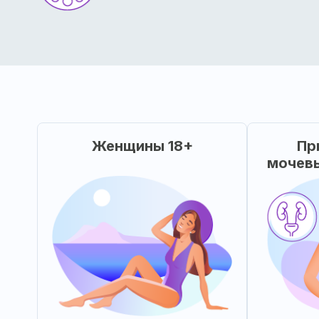
Женщины 18+
Пр
мочев
В 
Для женщин всех возрастов
х
от 18 лет для лечения
моче
заболеваний мочеполовой
(цистит
системы
предотв