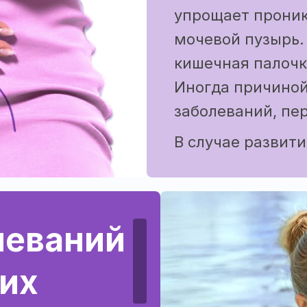
упрощает проник
мочевой пузырь.
кишечная палочка
Иногда причиной
заболеваний, пе
В случае развит
симптомокомпле
боли, зуд и д
леваний
промежности
частый диуре
их
порциями;
гипертермия 