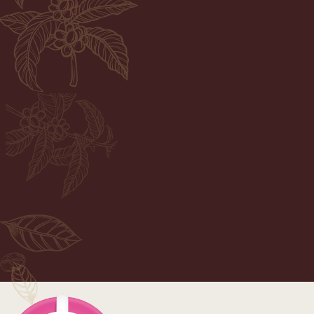
ORGANIC
COFFEE
Органик кофе Эвалар –
больше, чем просто кофе