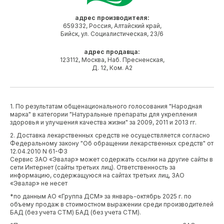
адрес производителя:
890 ₽
659332, Россия, Алтайский край,
Молодость и сияние
Бийск, ул. Социалистическая, 23/6
Гладкая кожа
Купить
Крепкие волосы и
адрес продавца:
ногти
123112, Москва, Наб. Пресненская,
Д. 12, Ком. А2
Купить у
партнеров:
Organic Beauty
Растворимый кофе
COFFEE
Органик Эвалар
Этот суперфуд
1. По результатам общенационального голосования "Народная
с ежовиком
включает в себя
марка" в категории "Натуральные препараты для укрепления
комплекс кофеина
здоровья и улучшения качества жизни" за 2009, 2011 и 2013 гг.
и коллагена
Повышение интелекта
2. Доставка лекарственных средств не осуществляется согласно
Улучшение памяти
Федеральному закону "Об обращении лекарственных средств" от
12.04.2010 N 61-ФЗ
Деловая активность
Сервис ЗАО «Эвалар» может содержать ссылки на другие сайты в
сети Интернет (сайты третьих лиц). Ответственность за
5000
информацию, содержащуюся на сайтах третьих лиц, ЗАО
«Эвалар» не несет
мг
гидролизованный рыбный коллаген
*по данным АО «Группа ДСМ» за январь-октябрь 2025 г. по
объему продаж в стоимостном выражении среди производителей
Гидролизованный
БАД (без учета СТМ) БАД (без учета СТМ).
рыбный коллаген
Инструкция