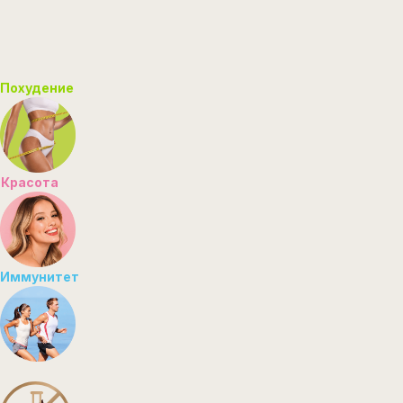
Кофе Органик
САХАРА
Эвалар – больше,
чем просто кофе
Подобрать продукт
Похудение
Красота
ORGANIC COFFEE — это
натуральный кофе
Иммунитет
из зерен 100% арабики,
выращенной в Бразилии,
и уникальный суперфуд
для здоровой жизни
СТАНДАРТ
КАЧЕСТВА