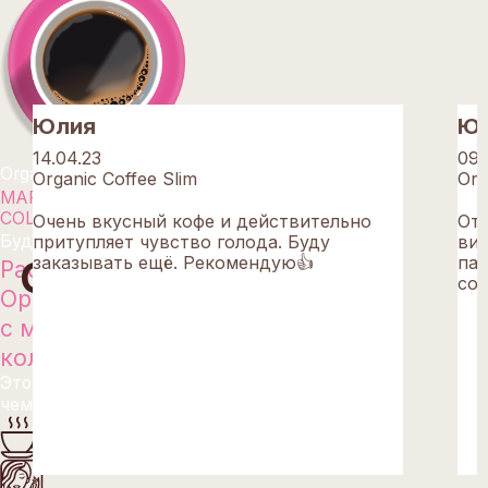
Юлия
Ю
14.04.23
09.
Organic Coffee Slim
Org
Красота
Очень вкусный кофе и действительно
Отл
притупляет чувство голода. Буду
вид
заказывать ещё. Рекомендую👍
пак
соб