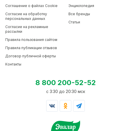
Гидролизованный рыбный коллаген
Соглашение о файлах Cookie
Энциклопедия
в кофе – лучший выбор для тех, кто
Согласие на обработку
Все бренды
хочет поддержать свою красоту с
персональных данных
удовольствием! Морской коллаген,
Статьи
расщепленный на мелкие пептиды,
Согласие на рекламные
отлично всасывается и улучшает
рассылки
состояние кожи, волос и ногтей,
восполняя потребность организма в
Правила пользования сайтом
«белке молодости». Уже через 6
Правила публикации отзывов
часов после приема до 95%
гидролизованного коллагена
Договор публичной оферты
обнаруживается в крови и в тканях
по всему телу. Кроме того, именно
Контакты
рыбный коллаген является
наименее аллергичным.
8 800 200-52-52
c 3:30 до 20:30 мск