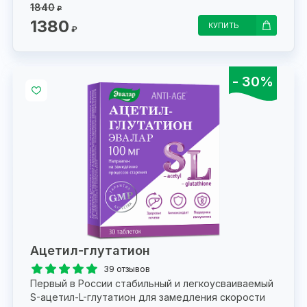
1840
₽
1380
КУПИТЬ
₽
- 30%
Ацетил-глутатион
39 отзывов
Первый в России стабильный и легкоусваиваемый
S-ацетил-L-глутатион для замедления скорости