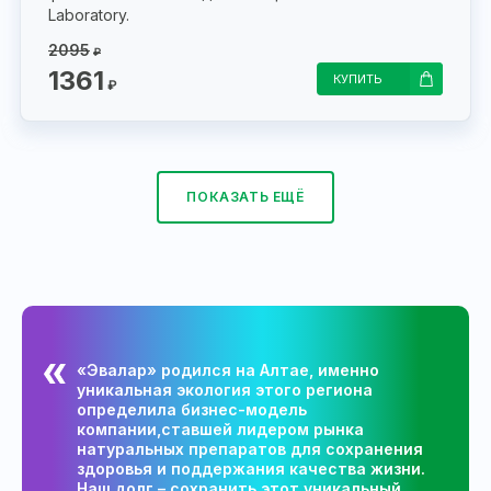
Laboratory.
2095
₽
1361
КУПИТЬ
₽
ПОКАЗАТЬ ЕЩЁ
«Эвалар» родился на Алтае, именно
уникальная экология этого региона
определила бизнес-модель
компании,ставшей лидером рынка
натуральных препаратов для сохранения
здоровья и поддержания качества жизни.
Наш долг – сохранить этот уникальный