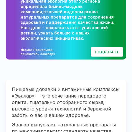
уникальная экология этого региона
определила бизнес-модель
компании,ставшей лидером рынка
натуральных препаратов для сохранения
здоровья и поддержания качества жизни.
Наш долг – сохранить этот уникальный
регион, узнать больше о наших
экологических инициативах.
Лариса Прокопьева,
ПОДРОБНЕЕ
основатель «Эвалар»
Пищевые добавки и витаминные комплексы
«Эвалар» — это сочетание передового
опыта, тщательно отобранного сырья,
высокого уровня технологий и бережной
заботы о вас и вашем здоровье.
Эвалар выпускает натуральные препараты
по международному стандарту качества