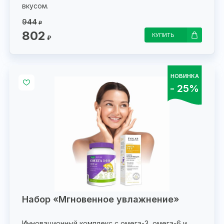
вкусом.
944
₽
802
КУПИТЬ
₽
НОВИНКА
- 25%
Набор «Мгновенное увлажнение»
Инновационный комплекс с омега-3, омега-6 и